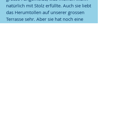
natürlich mit Stolz erfüllte. Auch sie liebt
das Herumtollen auf unserer grossen
Terrasse sehr. Aber sie hat noch eine
zweite grosse Leidenschaft. Der
Wasserhahnen in unserem WC und die
Dusche sind immer sehr interessant, vor
allem, wenn man am Schluss
platschnass ist.
Koko-Jamba hat auch die Fähigkeit, Ping-
Pong-Bälleli im Maul herumzutragen,
was sie wohl von ihrer Urgrossmutter
Elvira av Fager geerbt haben muss. Sie
kann sich stundenlang mit ihrem Bälleli
verweilen.
Koko-Jamba ist mittlerweile zusammen
mit Fancy Girl die einzige Zuchtkätzin
bei uns, die nicht schildpatt ist.